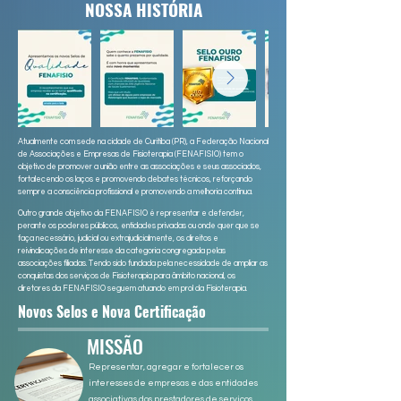
NOSSA HISTÓRIA
Atualmente com sede na cidade de Curitiba (PR), a Federação Nacional
de Associações e Empresas de Fisioterapia (FENAFISIO) tem o
objetivo de promover a união entre as associações e seus associados,
fortalecendo os laços e promovendo debates técnicos, reforçando
sempre a consciência profissional e promovendo a melhoria contínua.
Outro grande objetivo da FENAFISIO é representar e defender,
perante os poderes públicos, entidades privadas ou onde quer que se
faça necessário, judicial ou extrajudicialmente, os direitos e
reivindicações de interesse da categoria congregada pelas
associações filiadas. Tendo sido fundada pela necessidade de ampliar as
conquistas dos serviços de Fisioterapia para âmbito nacional, os
diretores da FENAFISIO seguem atuando em prol da Fisioterapia.
Novos Selos e Nova Certificação
MISSÃO
Representar, agregar e fortalecer os
interesses de empresas e das entidades
associativas dos prestadores de serviços