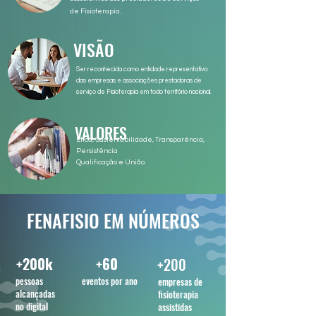
de Fisioterapia.
VISÃO
Ser reconhecida como entidade representativa
das empresas e associações prestadoras de
serviço de Fisioterapia em todo território nacional.
VALORES
Ética, Sustentabilidade, Transparência,
Persistência
Qualificação e União.
FENAFISIO EM NÚMEROS
+200k
+60
+200
pessoas
eventos por ano
empresas de
alcançadas
fisioterapia
no digital
assistidas